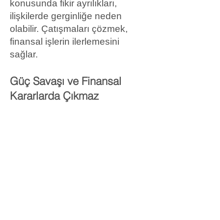
konusunda fikir ayrılıkları,
ilişkilerde gerginliğe neden
olabilir. Çatışmaları çözmek,
finansal işlerin ilerlemesini
sağlar.
Güç Savaşı ve Finansal
Kararlarda Çıkmaz
Ters Aşıklar kartı, finansal
konularda güç mücadelesi ve
fikir ayrılıkları yaşanabileceğini
simgeler. Bu güç savaşı, karar
alma süreçlerini yavaşlatır ve
ilerlemeyi engeller. Finansal
kararlar konusunda ortak bir
zemin bulmak, çatışmaları en