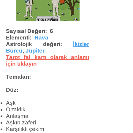
Sayısal Değeri: 6
Elementi:
Hava
Astrolojik değeri:
İkizler
Burcu
,
Jüpiter
Tarot fal kartı olarak anlamı
için tıklayın
Temaları:
Düz:
Aşk
Ortaklık
Anlaşma
Aşkın zaferi
Karşılıklı çekim