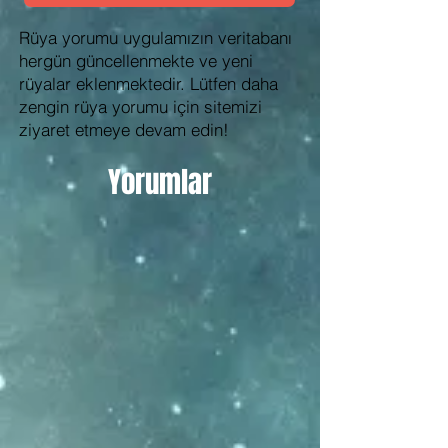
Rüya yorumu uygulamızın veritabanı
hergün güncellenmekte ve yeni
rüyalar eklenmektedir. Lütfen daha
zengin rüya yorumu için sitemizi
ziyaret etmeye devam edin!
Yorumlar