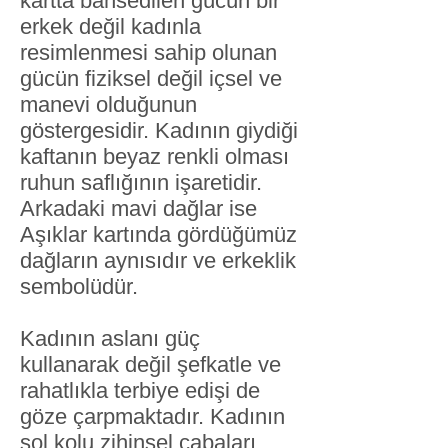
kartta bahsedilen gücün bir
erkek değil kadınla
resimlenmesi sahip olunan
gücün fiziksel değil içsel ve
manevi olduğunun
göstergesidir. Kadının giydiği
kaftanın beyaz renkli olması
ruhun saflığının işaretidir.
Arkadaki mavi dağlar ise
Aşıklar kartında gördüğümüz
dağların aynısıdır ve erkeklik
sembolüdür.
Kadının aslanı güç
kullanarak değil şefkatle ve
rahatlıkla terbiye edişi de
göze çarpmaktadır. Kadının
sol kolu zihinsel çabaları,