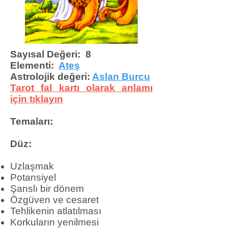
Sayısal Değeri: 8
Elementi:
Ateş
Astrolojik değeri:
Aslan Burcu
Tarot fal kartı olarak anlamı
için tıklayın
Temaları:
Düz:
Uzlaşmak
Potansiyel
Şanslı bir dönem
Özgüven ve cesaret
Tehlikenin atlatılması
Korkuların yenilmesi