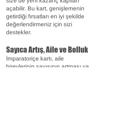
size de yeni kazanç kapıları
açabilir. Bu kart, genişlemenin
getirdiği fırsatları en iyi şekilde
değerlendirmeniz için sizi
destekler.
Sayıca Artış, Aile ve Bolluk
İmparatoriçe kartı, aile
bireylerinin sayısının artması ya
da bolluk ve bereketin aile
yaşamına yansımasını simgeler.
Evlilik, çocuk sahibi olma veya
ailenizin büyümesi gibi
durumlarla karşılaşabilirsiniz. Bu
dönemde, yakın çevrenizle
daha güçlü bağlar kurabilir, aile
hayatında mutluluk ve birlik