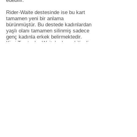
edebilir.
Rider-Waite destesinde ise bu kart
tamamen yeni bir anlama
bürünmüştür. Bu destede kadınlardan
yaşlı olanı tamamen silinmiş sadece
genç kadınla erkek belirmektedir.
Kimi Tarotçular Waite’ın bunu bilinçli
olarak yapıp Tarot destesine büyük
zarar verip anlamını kaybetmesine
neden olduğunu düşünmektedir. Bu
yeni destede artık Tarotçular bunu
aşkın zaferi olarak kabul etmiş ve
Aşıklar kartını yen bir aşkın
başlangıcı olarak kabul etmişlerdir.
Tarotika da Waite serisine göre
yorum yapacağından biz de bu kartın
son anlamına göre ele alacağız.
Ders 2: Tarot kartlarının
alınması