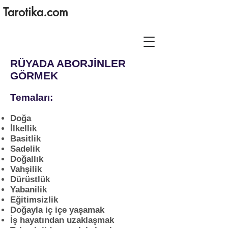
Tarotika.com
RÜYADA ABORJİNLER
GÖRMEK
Temaları:
Doğa
İlkellik
Basitlik
Sadelik
Doğallık
Vahşilik
Dürüstlük
Yabanilik
Eğitimsizlik
Doğayla iç içe yaşamak
İş hayatından uzaklaşmak