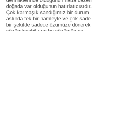
derinliklerinde olduğunun hatta bazen
doğada var olduğunun hatırlatıcısıdır.
Çok karmaşık sandığımız bir durum
aslında tek bir hamleyle ve çok sade
bir şekilde sadece özümüze dönerek
çözümlenebilir ve bu çözümün ne
olduğunu sadece rüyayı gören kişi
bilecektir.
Bu rüyayı gören kişi iş stresinden
uzaklaşmak için belki de doğayla
başbaşa kalacağı bir tatile ihtiyaç
duymaktadır. Bu tatilden sonra tekrar
enerji kazanmak ve daha iyi
performans göstermek mümkündür.