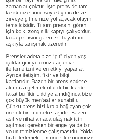
işte bir hayır vardır” dediğimiz
zamanlar çoktur. İşte prens de tam
kendimize bunu söylediğimizde ve
zirveye gitmemize yol açacak olayın
temsilcisidir. Tılsım prensini gören
için belki zenginlik kapıyı çalıyordur,
kupa prensini gören ise hayatının
aşkıyla tanışmak üzeredir.
Prensler adeta bize “git” diyen yeşil
ışıklar gibi yolumuzu açan ve
ilerleme izni veren etkiyi yaparlar.
Ayrıca iletişim, fikir ve bilgi
kartlarıdır. Bazen bir prens sadece
aklımıza gelecek ufacık bir fikirdir
fakat bu fikir ciddiye alındığında bize
çok büyük menfaatler sunabilir.
Çünkü prens bizi krala bağlayan çok
önemli bir kilometre taşıdır. Bazen
asıl ve nihai amaca ulaşmak için
aşılması gereken bir engel ya da bir
yolun temizlenme çalışmasıdır. Yolda
hızlı ilerlemek için öncelikle önümüze