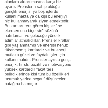
alanlara aktarılmasına karşı bizi
uyarır. Prenslerin sahip olduğu
gençlik enerjisi ya boş işlerde
kullanılmakta ya da kişi bu enerjiyi
hiç kullanmayarak ziyan etmektedir.
Bu kartları ters gören kişiler “ne
ekersen onu biçersin” sözünü
hatırlamalı ve geleceğe yönelik
adımlar atmalıdırlar. Prensler krallar
gibi yaşlanmamış ve enerjisi henüz
tükenmemiş kartlardır ve bu enerji
mutlaka güzel ve faydalı işler için
kullanılmalıdır. Prensler ayrıca genç,
enerjik, hırslı, pozitif ve motivasyonu
yüksek kartlardır fakat ters
belirdiklerinde kişi tüm bu özellikleri
taşımak yerine negatif düşünceler
batağına batmıştır.
Ters prensler aynı zamanda
özgürlüğün kısıtlanması ve kişinin
içindeki potansiyelin ortaya
çıkmamasıyla ilgilidir. Belki kartı